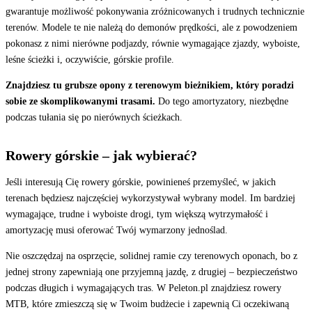
gwarantuje możliwość pokonywania zróżnicowanych i trudnych technicznie
terenów. Modele te nie należą do demonów prędkości, ale z powodzeniem
pokonasz z nimi nierówne podjazdy, równie wymagające zjazdy, wyboiste,
leśne ścieżki i, oczywiście, górskie profile.
Znajdziesz tu grubsze opony z terenowym bieżnikiem, który poradzi
sobie ze skomplikowanymi trasami.
Do tego amortyzatory, niezbędne
podczas tułania się po nierównych ścieżkach.
Rowery górskie – jak wybierać?
Jeśli interesują Cię rowery górskie, powinieneś przemyśleć, w jakich
terenach będziesz najczęściej wykorzystywał wybrany model. Im bardziej
wymagające, trudne i wyboiste drogi, tym większą wytrzymałość i
amortyzację musi oferować Twój wymarzony jednoślad.
Nie oszczędzaj na osprzęcie, solidnej ramie czy terenowych oponach, bo z
jednej strony zapewniają one przyjemną jazdę, z drugiej – bezpieczeństwo
podczas długich i wymagających tras. W Peleton.pl znajdziesz rowery
MTB, które zmieszczą się w Twoim budżecie i zapewnią Ci oczekiwaną