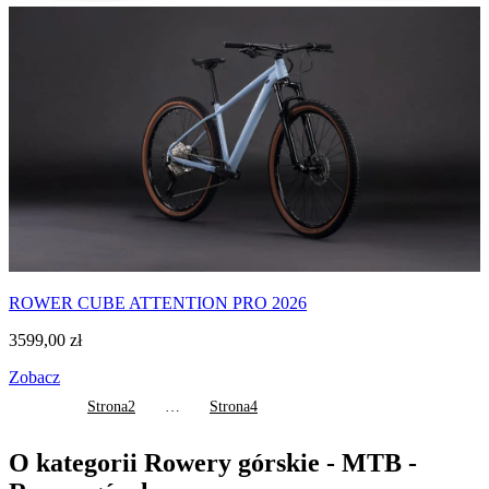
ROWER CUBE ATTENTION PRO 2026
3599,00
zł
Zobacz
Stronicowanie wpisów
Strona
1
Strona
2
…
Strona
4
O kategorii Rowery górskie - MTB -