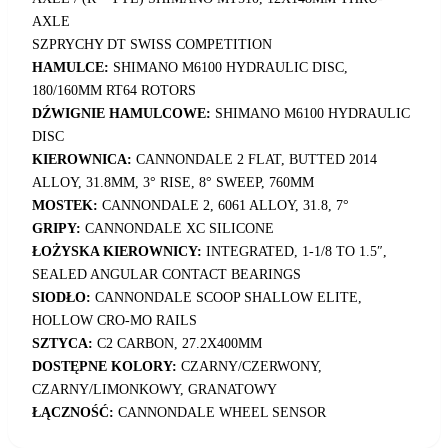
AXLE
SZPRYCHY DT SWISS COMPETITION
HAMULCE:
SHIMANO M6100 HYDRAULIC DISC,
180/160MM RT64 ROTORS
DŹWIGNIE HAMULCOWE:
SHIMANO M6100 HYDRAULIC
DISC
KIEROWNICA:
CANNONDALE 2 FLAT, BUTTED 2014
ALLOY, 31.8MM, 3° RISE, 8° SWEEP, 760MM
MOSTEK:
CANNONDALE 2, 6061 ALLOY, 31.8, 7°
GRIPY:
CANNONDALE XC SILICONE
ŁOŻYSKA KIEROWNICY:
INTEGRATED, 1-1/8 TO 1.5″,
SEALED ANGULAR CONTACT BEARINGS
SIODŁO:
CANNONDALE SCOOP SHALLOW ELITE,
HOLLOW CRO-MO RAILS
SZTYCA:
C2 CARBON, 27.2X400MM
DOSTĘPNE KOLORY:
CZARNY/CZERWONY,
CZARNY/LIMONKOWY, GRANATOWY
ŁĄCZNOŚĆ:
CANNONDALE WHEEL SENSOR