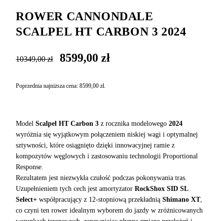
ROWER CANNONDALE
SCALPEL HT CARBON 3 2024
Pierwotna
Aktualna
8599,00
zł
10349,00
zł
cena
cena
wynosiła:
wynosi:
Poprzednia najniższa cena:
8599,00
zł
.
10349,00 zł.
8599,00 zł.
Model
Scalpel HT Carbon 3
z rocznika modelowego
2024
wyróżnia się wyjątkowym połączeniem niskiej wagi i optymalnej
sztywności, które osiągnięto dzięki innowacyjnej ramie z
kompozytów węglowych i zastosowaniu technologii Proportional
Response.
Rezultatem jest niezwykła czułość podczas pokonywania tras.
Uzupełnieniem tych cech jest amortyzator
RockShox SID SL
Select+
współpracujący z 12-stopniową przekładnią
Shimano XT
,
co czyni ten rower idealnym wyborem do jazdy w zróżnicowanych