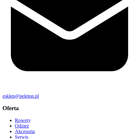
esklep@peleton.pl
Oferta
Rowery
Odzież
Akcesoria
Serwis