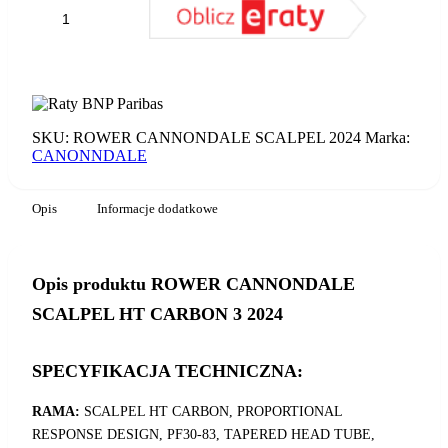
ilość
ROWER
CANNONDALE
DODAJ DO KOSZYKA
SCALPEL
HT
CARBON
3
SKU:
ROWER CANNONDALE SCALPEL 2024
Marka:
2024
CANONNDALE
Opis
Informacje dodatkowe
Opis produktu ROWER CANNONDALE
SCALPEL HT CARBON 3 2024
SPECYFIKACJA TECHNICZNA:
RAMA:
SCALPEL HT CARBON, PROPORTIONAL
RESPONSE DESIGN, PF30-83, TAPERED HEAD TUBE,