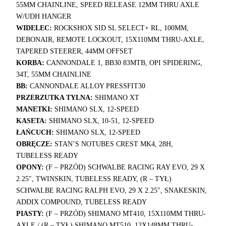
55MM CHAINLINE, SPEED RELEASE 12MM THRU AXLE
W/UDH HANGER
WIDELEC:
ROCKSHOX SID SL SELECT+ RL, 100MM,
DEBONAIR, REMOTE LOCKOUT, 15X110MM THRU-AXLE,
TAPERED STEERER, 44MM OFFSET
KORBA:
CANNONDALE 1, BB30 83MTB, OPI SPIDERING,
34T, 55MM CHAINLINE
BB:
CANNONDALE ALLOY PRESSFIT30
PRZERZUTKA TYLNA:
SHIMANO XT
MANETKI:
SHIMANO SLX, 12-SPEED
KASETA:
SHIMANO SLX, 10-51, 12-SPEED
ŁAŃCUCH:
SHIMANO SLX, 12-SPEED
OBRĘCZE:
STAN’S NOTUBES CREST MK4, 28H,
TUBELESS READY
OPONY:
(F – PRZÓD) SCHWALBE RACING RAY EVO, 29 X
2.25″, TWINSKIN, TUBELESS READY, (R – TYŁ)
SCHWALBE RACING RALPH EVO, 29 X 2.25″, SNAKESKIN,
ADDIX COMPOUND, TUBELESS READY
PIASTY:
(F – PRZÓD) SHIMANO MT410, 15X110MM THRU-
AXLE / (R – TYŁ) SHIMANO MT510, 12X148MM THRU-