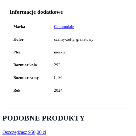
Informacje dodatkowe
Marka
Cannondale
Kolor
czarny-żółty, granatowy
Płeć
męskie
Rozmiar koła
29"
Rozmiar ramy
L, M
Rok
2024
PODOBNE PRODUKTY
Oszczędzasz
950,00
zł