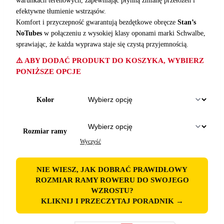
warunkach terenowych, zapewniając płynną zmianę przełożeń i
efektywne tłumienie wstrząsów.
Komfort i przyczepność gwarantują bezdętkowe obręcze
Stan’s
NoTubes
w połączeniu z wysokiej klasy oponami marki Schwalbe,
sprawiając, że każda wyprawa staje się czystą przyjemnością.
⚠️ ABY DODAĆ PRODUKT DO KOSZYKA, WYBIERZ
PONIŻSZE OPCJE
Kolor
Rozmiar ramy
Wyczyść
NIE WIESZ, JAK DOBRAĆ PRAWIDŁOWY
ROZMIAR RAMY ROWERU DO SWOJEGO
WZROSTU?
KLIKNIJ I PRZECZYTAJ PORADNIK →