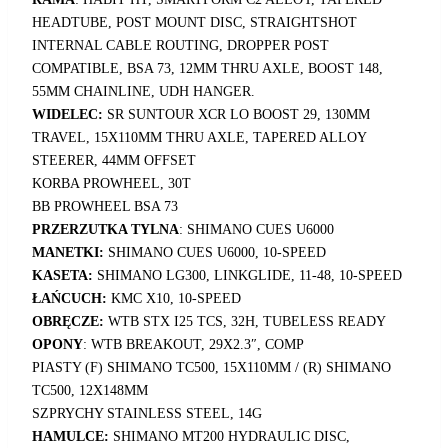
HEADTUBE, POST MOUNT DISC, STRAIGHTSHOT
INTERNAL CABLE ROUTING, DROPPER POST
COMPATIBLE, BSA 73, 12MM THRU AXLE, BOOST 148,
55MM CHAINLINE, UDH HANGER.
WIDELEC:
SR SUNTOUR XCR LO BOOST 29, 130MM
TRAVEL, 15X110MM THRU AXLE, TAPERED ALLOY
STEERER, 44MM OFFSET
KORBA PROWHEEL, 30T
BB PROWHEEL BSA 73
PRZERZUTKA TYLNA
: SHIMANO CUES U6000
MANETKI:
SHIMANO CUES U6000, 10-SPEED
KASETA:
SHIMANO LG300, LINKGLIDE, 11-48, 10-SPEED
ŁAŃCUCH:
KMC X10, 10-SPEED
OBRĘCZE:
WTB STX I25 TCS, 32H, TUBELESS READY
OPONY
: WTB BREAKOUT, 29X2.3″, COMP
PIASTY (F) SHIMANO TC500, 15X110MM / (R) SHIMANO
TC500, 12X148MM
SZPRYCHY STAINLESS STEEL, 14G
HAMULCE:
SHIMANO MT200 HYDRAULIC DISC,