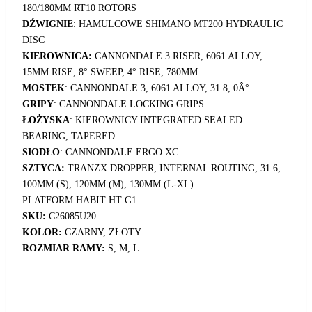
180/180MM RT10 ROTORS
DŹWIGNIE
: HAMULCOWE SHIMANO MT200 HYDRAULIC
DISC
KIEROWNICA:
CANNONDALE 3 RISER, 6061 ALLOY,
15MM RISE, 8° SWEEP, 4° RISE, 780MM
MOSTEK
: CANNONDALE 3, 6061 ALLOY, 31.8, 0Â°
GRIPY
: CANNONDALE LOCKING GRIPS
ŁOŻYSKA
: KIEROWNICY INTEGRATED SEALED
BEARING, TAPERED
SIODŁO
: CANNONDALE ERGO XC
SZTYCA:
TRANZX DROPPER, INTERNAL ROUTING, 31.6,
100MM (S), 120MM (M), 130MM (L-XL)
PLATFORM HABIT HT G1
SKU:
C26085U20
KOLOR:
CZARNY, ZŁOTY
ROZMIAR RAMY:
S, M, L