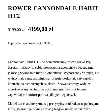
ROWER CANNONDALE HABIT
HT2
Pierwotna
Aktualna
4199,00
zł
5199,00
zł
cena
cena
wynosiła:
wynosi:
Poprzednia najniższa cena:
4199,00
zł
.
5199,00 zł.
4199,00 zł.
Cannondale Habit HT 2 to wszechstronny rower górski typu
hardtail, łączący w sobie nowoczesną geometrię z legendarną
jakością wykonania marki Cannondale. Wyposażony w lekką, ale
wytrzymałą ramę aluminiową, oferuje doskonałą sztywność i
kontrolę na technicznych szlakach. Zaawansowany widelec
amortyzowany skutecznie pochłania nierówności terenu,
zapewniając komfort podczas długich wycieczek.
Model ten charakteryzuje się precyzyjnym układem napędowym,
który gwarantuje płynną zmianę biegów nawet w trudnych