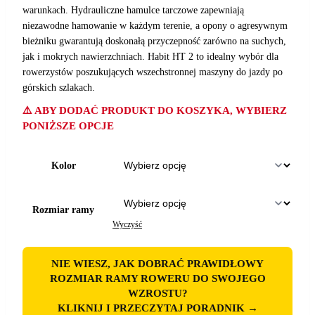
warunkach. Hydrauliczne hamulce tarczowe zapewniają
niezawodne hamowanie w każdym terenie, a opony o agresywnym
bieżniku gwarantują doskonałą przyczepność zarówno na suchych,
jak i mokrych nawierzchniach. Habit HT 2 to idealny wybór dla
rowerzystów poszukujących wszechstronnej maszyny do jazdy po
górskich szlakach.
⚠️ ABY DODAĆ PRODUKT DO KOSZYKA, WYBIERZ
PONIŻSZE OPCJE
Kolor
Rozmiar ramy
Wyczyść
NIE WIESZ, JAK DOBRAĆ PRAWIDŁOWY
ROZMIAR RAMY ROWERU DO SWOJEGO
WZROSTU?
KLIKNIJ I PRZECZYTAJ PORADNIK →