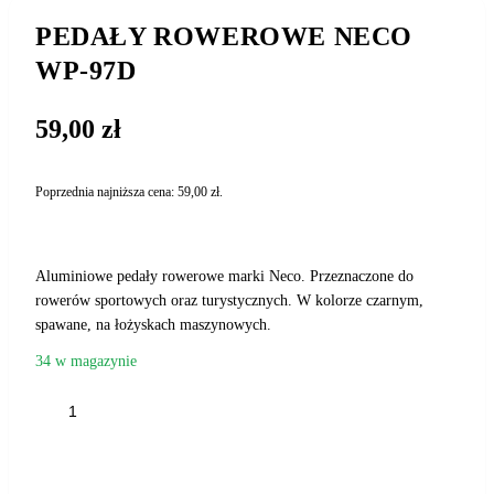
PEDAŁY ROWEROWE NECO
WP-97D
59,00
zł
Poprzednia najniższa cena:
59,00
zł
.
Aluminiowe pedały rowerowe marki Neco. Przeznaczone do
rowerów sportowych oraz turystycznych. W kolorze czarnym,
spawane, na łożyskach maszynowych.
34 w magazynie
ilość
PEDAŁY
ROWEROWE
DODAJ DO KOSZYKA
NECO