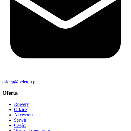
esklep@peleton.pl
Oferta
Rowery
Odzież
Akcesoria
Serwis
Części
Warsztat rowerowy