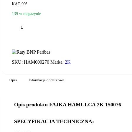
KĄT 90°
139 w magazynie
ilość
FAJKA
HAMULCA
2K
150076
SKU:
HAM000270
Marka:
2K
Opis
Informacje dodatkowe
Opis produktu FAJKA HAMULCA 2K 150076
SPECYFIKACJA TECHNICZNA: