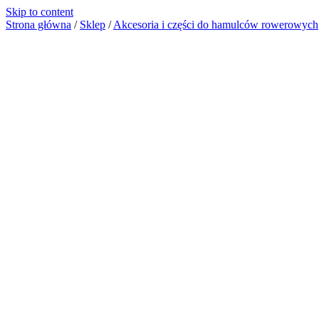
Skip to content
Strona główna
/
Sklep
/
Akcesoria i części do hamulców rowerowych