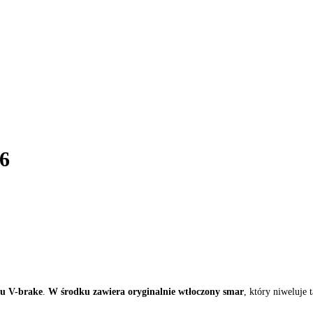
6
u V-brake
.
W środku zawiera oryginalnie wtłoczony smar
, który niweluje 