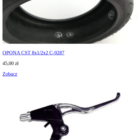
OPONA CST 8x1/2x2 C-9287
45,00
zł
Zobacz