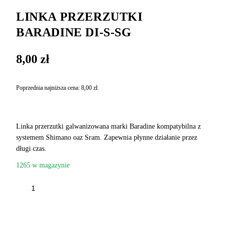
LINKA PRZERZUTKI
BARADINE DI-S-SG
8,00
zł
Poprzednia najniższa cena:
8,00
zł
.
Linka przerzutki galwanizowana marki Baradine kompatybilna z
systemem Shimano oaz Sram. Zapewnia płynne działanie przez
długi czas.
1265 w magazynie
ilość
LINKA
PRZERZUTKI
DODAJ DO KOSZYKA
BARADINE