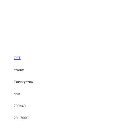
CST
czarny
Turystyczna
drut
700×40
28"-700C