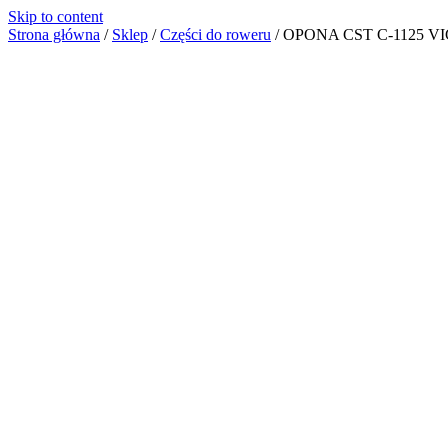
Skip to content
Strona główna
/
Sklep
/
Części do roweru
/
OPONA CST C-1125 V