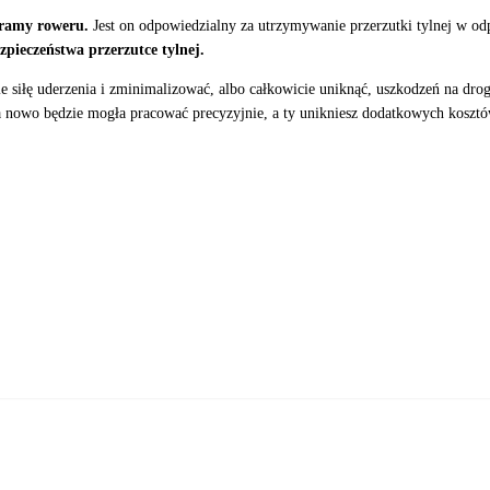
 ramy roweru.
Jest on odpowiedzialny za utrzymywanie przerzutki tylnej w o
zpieczeństwa przerzutce tylnej.
 siłę uderzenia i zminimalizować, albo całkowicie uniknąć, uszkodzeń na drog
a nowo będzie mogła pracować precyzyjnie, a ty unikniesz dodatkowych kosztó
DODAJ DO KOSZYKA