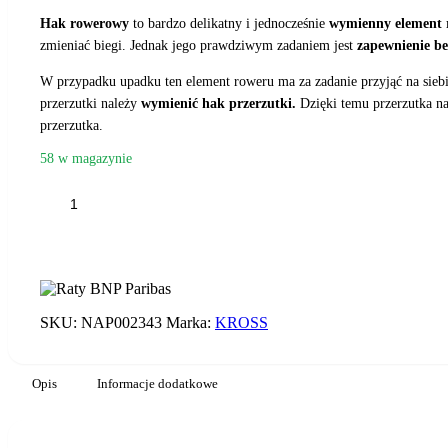
Hak
rowerowy
to bardzo delikatny i jednocześnie
wymienny
element
zmieniać biegi. Jednak jego prawdziwym zadaniem jest
zapewnienie be
W przypadku upadku ten element roweru ma za zadanie przyjąć na siebie
przerzutki należy
wymienić hak przerzutki.
Dzięki temu przerzutka n
przerzutka.
58 w magazynie
ilość
HAK
PRZERZUTKI
KROSS
DP-
75
SKU:
NAP002343
Marka:
KROSS
Opis
Informacje dodatkowe