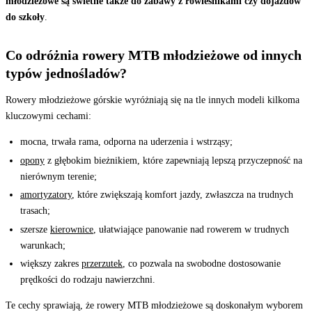
młodzieżowe są świetne także do zabawy z rówieśnikami czy dojazdów
do szkoły
.
Co odróżnia rowery MTB młodzieżowe od innych
typów jednośladów?
Rowery młodzieżowe górskie wyróżniają się na tle innych modeli kilkoma
kluczowymi cechami:
mocna, trwała rama, odporna na uderzenia i wstrząsy;
opony
z głębokim bieżnikiem, które zapewniają lepszą przyczepność na
nierównym terenie;
amortyzatory
, które zwiększają komfort jazdy, zwłaszcza na trudnych
trasach;
szersze
kierownice
, ułatwiające panowanie nad rowerem w trudnych
warunkach;
większy zakres
przerzutek
, co pozwala na swobodne dostosowanie
prędkości do rodzaju nawierzchni.
Te cechy sprawiają, że rowery MTB młodzieżowe są doskonałym wyborem