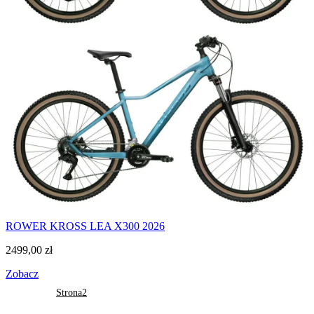
ROWER KROSS LEA X300 2026
2499,00
zł
Zobacz
Stronicowanie wpisów
Strona
1
Strona
2