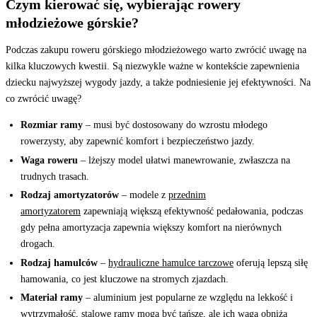
Czym kierować się, wybierając rowery
młodzieżowe górskie?
Podczas zakupu roweru górskiego młodzieżowego warto zwrócić uwagę na
kilka kluczowych kwestii. Są niezwykle ważne w kontekście zapewnienia
dziecku najwyższej wygody jazdy, a także podniesienie jej efektywności. Na
co zwrócić uwagę?
Rozmiar ramy
– musi być dostosowany do wzrostu młodego
rowerzysty, aby zapewnić komfort i bezpieczeństwo jazdy.
Waga roweru
– lżejszy model ułatwi manewrowanie, zwłaszcza na
trudnych trasach.
Rodzaj amortyzatorów
– modele z
przednim
amortyzatorem
zapewniają większą efektywność pedałowania, podczas
gdy pełna amortyzacja zapewnia większy komfort na nierównych
drogach.
Rodzaj hamulców
–
hydrauliczne hamulce tarczowe
oferują lepszą siłę
hamowania, co jest kluczowe na stromych zjazdach.
Materiał ramy
– aluminium jest popularne ze względu na lekkość i
wytrzymałość, stalowe ramy mogą być tańsze, ale ich waga obniża