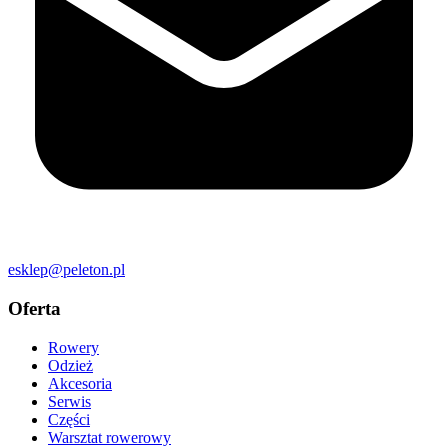
esklep@peleton.pl
Oferta
Rowery
Odzież
Akcesoria
Serwis
Części
Warsztat rowerowy