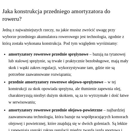
Jaka konstrukcja przedniego amortyzatora do
roweru?
Jedną z najważniejszych rzeczy, na jakie musisz zwrócić uwagę przy
wyborze przedniego akumulatora rowerowego jest technologia, zgodnie z
którą została wykonana konstrukcja. Pod tym względem wyróżniamy:
amortyzatory rowerowe przednie sprężynowe
– bazują na tytanowej
lub stalowej sprężynie, są trwałe i praktycznie bezobsługowe, mają mały
skok i wąski zakres regulacji, wykorzystywane tam, gdzie nie są
potrzebne zaawansowane rozwiązania;
przednie amortyzatory rowerowe olejowo-sprężynowe
– w tej
konstrukcji za skok opowiada sprężyna, ale tłumienie zapewnia olej,
charakteryzują niezbyt dużym skokiem, są za to wytrzymałe i dość łatwe
w serwisowaniu;
amortyzatory rowerowe przednie olejowo-powietrzne
– najbardziej
zaawansowana technologia, która bazuje na współpracujących komorach
olejowej i powietrznej, które znajdują się w dwóch goleniach. Są lekkie
i zapewniają szeroki zakres regulacji między twardą jazdą sportową i