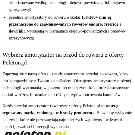
skonstruowane według technologii olejowo-powietrznej lub olejowo-
sprężynowej);
przednie amortyzatory do roweru o skoku
150-200+ mm są
przeznaczone do zaawansowanych rowerów enduro, freeride i
downhill
, występują w wariantach olejowo-powietrznych i olejowo-
sprężynowych).
Wybierz amortyzator na przód do roweru z oferty
Peleton.pl
Zapoznaj się z naszą ofertą i znajdź amortyzator przedni do roweru, który
jest kompatybilny z Twoim jednośladem. Oferujemy amortyzatory o różnej
technologii wykonania, większym lub mniejszym skoku oraz dostosowane
do kół w różnych rozmiarach i różnych typów mocowania hamulców.
Każdy przedni amortyzator rowerowy z oferty Peleton.pl to
osprzęt
sygnowany marką cenionego w branży producenta
. Stawiamy wyłącznie
na części, które nie pozostawiają najmniejszych wątpliwości w kwestii
jakości, trwałości i precyzji wykonania.