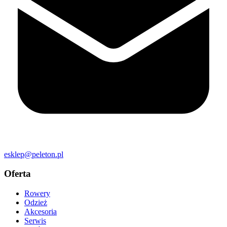
esklep@peleton.pl
Oferta
Rowery
Odzież
Akcesoria
Serwis