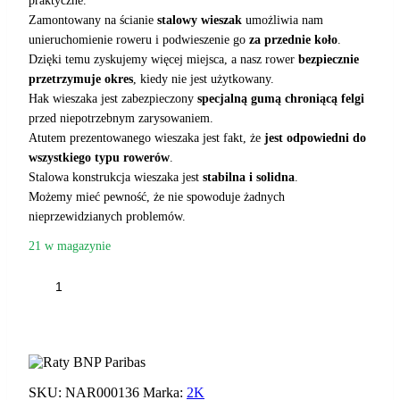
praktyczne.
Zamontowany na ścianie
stalowy wieszak
umożliwia nam
unieruchomienie roweru i podwieszenie go
za przednie koło
.
Dzięki temu zyskujemy więcej miejsca, a nasz rower
bezpiecznie
przetrzymuje okres
, kiedy nie jest użytkowany.
Hak wieszaka jest zabezpieczony
specjalną gumą chroniącą felgi
przed niepotrzebnym zarysowaniem.
Atutem prezentowanego wieszaka jest fakt, że
jest odpowiedni do
wszystkiego typu rowerów
.
Stalowa konstrukcja wieszaka jest
stabilna i solidna
.
Możemy mieć pewność, że nie spowoduje żadnych
nieprzewidzianych problemów.
21 w magazynie
ilość
WIESZAK
ROWEROWY
DODAJ DO KOSZYKA
2K
350020
ZA
KOŁO
SKU:
NAR000136
Marka:
2K