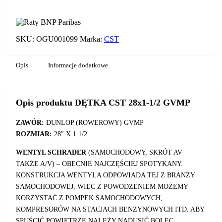
CST
DODAJ DO KOSZYKA
28x1-
1/2
GVMP
SKU:
OGU001099
Marka:
CST
Opis
Informacje dodatkowe
Opis produktu DĘTKA CST 28x1-1/2 GVMP
ZAWÓR:
DUNLOP (ROWEROWY) GVMP
ROZMIAR:
28″ X 1.1/2
WENTYL SCHRADER
(SAMOCHODOWY, SKRÓT AV
TAKŻE A/V) – OBECNIE NAJCZĘŚCIEJ SPOTYKANY.
KONSTRUKCJA WENTYLA ODPOWIADA TEJ Z BRANŻY
SAMOCHODOWEJ, WIĘC Z POWODZENIEM MOŻEMY
KORZYSTAĆ Z POMPEK SAMOCHODOWYCH,
KOMPRESORÓW NA STACJACH BENZYNOWYCH ITD. ABY
SPUŚCIĆ POWIETRZE NALEŻY NADUSIĆ BOLEC