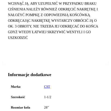
WCISNĄĆ JĄ. ABY UZUPEŁNIĆ W PRZYPADKU BRAKU
CIŚNIENIA NALEŻY RÓWNIEŻ ODKRĘCIĆ NAKRĘTKĘ I
NAŁOŻYĆ POMPKĘ Z ODPOWIEDNIĄ KOŃCÓWKĄ.
ODKRĘCAJĄC NAKRĘTKĘ WYSTARCZY OBRÓCIĆ JĄ O
OK. 3 OBROTY, NIE TRZEBA JEJ ODKRĘCAĆ DO KOŃCA
GDYŻ WTEDY ŁATWIEJ SKRZYWIĆ WENTYLI I GO
USZKODZIĆ
Informacje dodatkowe
Marka
CST
Szerokość
1-1/2
Rozmiar koła
28"