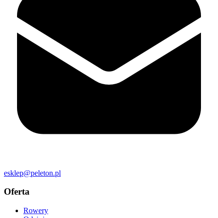
esklep@peleton.pl
Oferta
Rowery