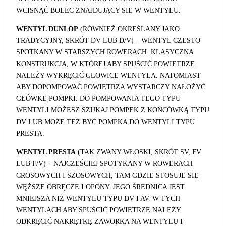
WCISNĄĆ BOLEC ZNAJDUJĄCY SIĘ W WENTYLU.
WENTYL DUNLOP
(RÓWNIEŻ OKREŚLANY JAKO
TRADYCYJNY, SKRÓT DV LUB D/V) – WENTYL CZĘSTO
SPOTKANY W STARSZYCH ROWERACH. KLASYCZNA
KONSTRUKCJA, W KTÓREJ ABY SPUŚCIĆ POWIETRZE
NALEŻY WYKRĘCIĆ GŁOWICĘ WENTYLA. NATOMIAST
ABY DOPOMPOWAĆ POWIETRZA WYSTARCZY NAŁOŻYĆ
GŁÓWKĘ POMPKI. DO POMPOWANIA TEGO TYPU
WENTYLI MOŻESZ SZUKAJ POMPEK Z KOŃCÓWKĄ TYPU
DV LUB MOŻE TEŻ BYĆ POMPKA DO WENTYLI TYPU
PRESTA.
WENTYL PRESTA
(TAK ZWANY WŁOSKI, SKRÓT SV, FV
LUB F/V) – NAJCZĘŚCIEJ SPOTYKANY W ROWERACH
CROSOWYCH I SZOSOWYCH, TAM GDZIE STOSUJE SIĘ
WĘŻSZE OBRĘCZE I OPONY. JEGO ŚREDNICA JEST
MNIEJSZA NIŻ WENTYLU TYPU DV I AV. W TYCH
WENTYLACH ABY SPUŚCIĆ POWIETRZE NALEŻY
ODKRĘCIĆ NAKRĘTKĘ ZAWORKA NA WENTYLU I