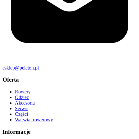
esklep@peleton.pl
Oferta
Rowery
Odzież
Akcesoria
Serwis
Części
Warsztat rowerowy
Informacje