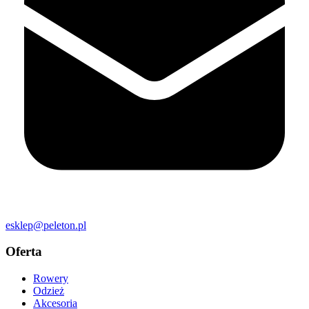
esklep@peleton.pl
Oferta
Rowery
Odzież
Akcesoria