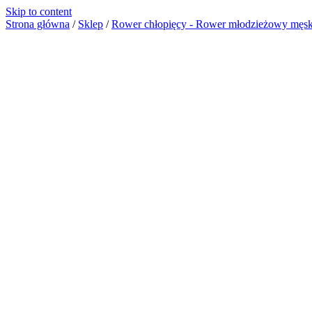
Skip to content
Strona główna
/
Sklep
/
Rower chłopięcy - Rower młodzieżowy męsk