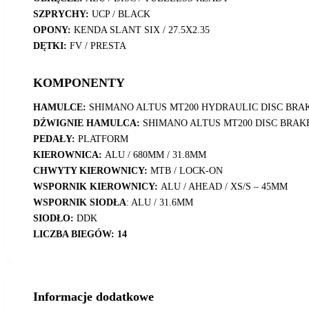
SZPRYCHY:
UCP / BLACK
OPONY:
KENDA SLANT SIX / 27.5X2.35
DĘTKI:
FV / PRESTA
KOMPONENTY
HAMULCE:
SHIMANO ALTUS MT200 HYDRAULIC DISC BRAK
DŹWIGNIE HAMULCA:
SHIMANO ALTUS MT200 DISC BRAK
PEDAŁY:
PLATFORM
KIEROWNICA:
ALU / 680MM / 31.8MM
CHWYTY KIEROWNICY:
MTB / LOCK-ON
WSPORNIK KIEROWNICY:
ALU / AHEAD / XS/S – 45MM
WSPORNIK SIODŁA
: ALU / 31.6MM
SIODŁO:
DDK
LICZBA BIEGÓW: 14
Informacje dodatkowe