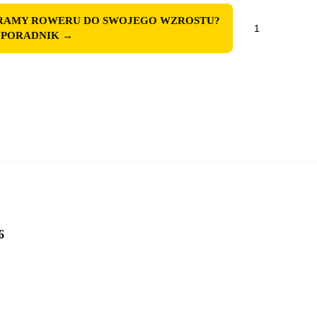
 RAMY ROWERU DO SWOJEGO WZROSTU?
ilość
J PORADNIK →
ROWER
TABOU
BLADE
DODAJ DO KOSZYKA
JR
1
2026
6