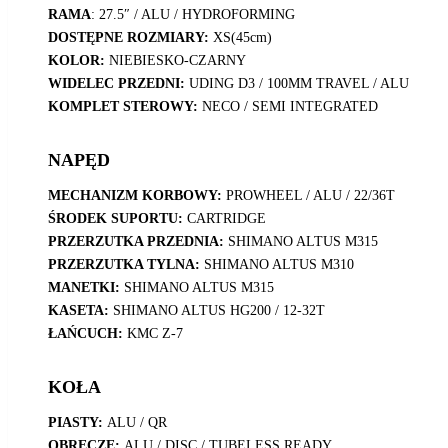
RAMA
: 27.5″ / ALU / HYDROFORMING
DOSTĘPNE ROZMIARY:
XS(45cm)
KOLOR:
NIEBIESKO-CZARNY
WIDELEC PRZEDNI:
UDING D3 / 100MM TRAVEL / ALU
KOMPLET STEROWY:
NECO / SEMI INTEGRATED
NAPĘD
MECHANIZM KORBOWY:
PROWHEEL / ALU / 22/36T
ŚRODEK SUPORTU:
CARTRIDGE
PRZERZUTKA PRZEDNIA:
SHIMANO ALTUS M315
PRZERZUTKA TYLNA:
SHIMANO ALTUS M310
MANETKI:
SHIMANO ALTUS M315
KASETA:
SHIMANO ALTUS HG200 / 12-32T
ŁAŃCUCH:
KMC Z-7
KOŁA
PIASTY:
ALU / QR
OBRĘCZE:
ALU / DISC / TUBELESS READY