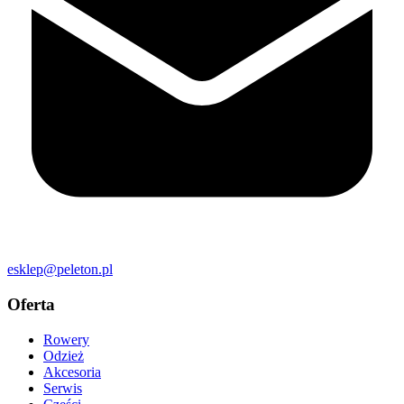
esklep@peleton.pl
Oferta
Rowery
Odzież
Akcesoria
Serwis