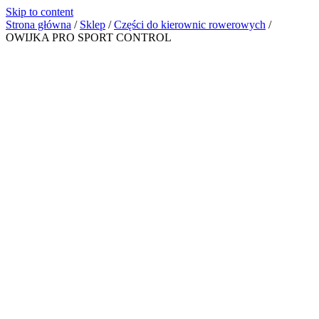
Skip to content
Strona główna
/
Sklep
/
Części do kierownic rowerowych
/
OWIJKA PRO SPORT CONTROL