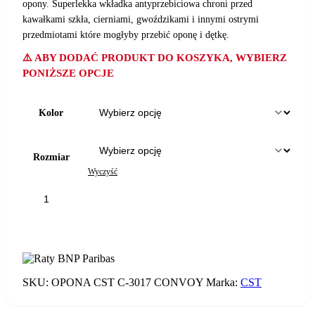
opony. Superlekka wkładka antyprzebiciowa chroni przed
kawałkami szkła, cierniami, gwoździkami i innymi ostrymi
przedmiotami które mogłyby przebić oponę i dętkę.
⚠️ ABY DODAĆ PRODUKT DO KOSZYKA, WYBIERZ
PONIŻSZE OPCJE
Kolor
Rozmiar
Wyczyść
ilość
OPONA
CST
DODAJ DO KOSZYKA
C-
3017
CONVOY
SKU:
OPONA CST C-3017 CONVOY
Marka:
CST