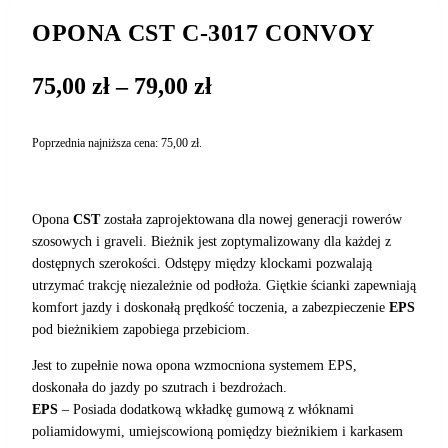
OPONA CST C-3017 CONVOY
Zakres
75,00
zł
–
79,00
zł
cen:
od
Poprzednia najniższa cena:
75,00
zł
.
75,00 zł
do
79,00 zł
Opona
CST
została zaprojektowana dla nowej generacji rowerów
szosowych i graveli. Bieżnik jest zoptymalizowany dla każdej z
dostępnych szerokości. Odstępy między klockami pozwalają
utrzymać trakcję niezależnie od podłoża. Giętkie ścianki zapewniają
komfort jazdy i doskonałą prędkość toczenia, a zabezpieczenie
EPS
pod bieżnikiem zapobiega przebiciom.
Jest to zupełnie nowa opona wzmocniona systemem EPS,
doskonała do jazdy po szutrach i bezdrożach.
EPS
– Posiada dodatkową wkładkę gumową z włóknami
poliamidowymi, umiejscowioną pomiędzy bieżnikiem i karkasem