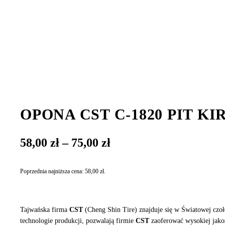
OPONA CST C-1820 PIT KI
Zakres
58,00
zł
–
75,00
zł
cen:
od
Poprzednia najniższa cena:
58,00
zł
.
58,00 zł
do
75,00 zł
Tajwańska firma
CST
(Cheng Shin Tire) znajduje się w Światowej czoł
technologie produkcji, pozwalają firmie
CST
zaoferować wysokiej jako