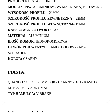
PRODUCENT:
STARS CIRCLE
MODEL:
J19SZ ALUMINIOWA WZMACNIANA, NITOWANA
WYSOKOŚĆ PROFILU –
21MM
SZEROKOŚĆ PROFILU ZEWNĘTRZNA –
22MM
SZEROKOŚĆ PROFILU WEWNĘTRZNA-
19MM
KAPSLOWANE OTWORY:
TAK
MATERIAŁ:
ALUMINIUM
ILOŚĆ KOMÓR:
JEDNOKOMOROWA
OTWÓR POD WENTYL:
SAMOCHODOWY (AV)-
SCHRADER
KOLOR:
CZARNY
PIASTA:
QUANDO / OLD: 135 MM / QR / CZARNY / 32H / KASETA:
MTB 8/10S CZARNY MAT
TYP HAMULCA:
V-BRAKE