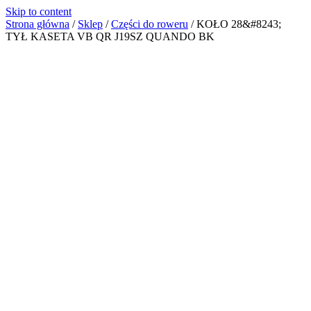
Skip to content
Strona główna
/
Sklep
/
Części do roweru
/
KOŁO 28&#8243;
TYŁ KASETA VB QR J19SZ QUANDO BK