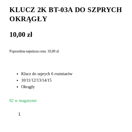
KLUCZ 2K BT-03A DO SZPRYCH
OKRĄGŁY
10,00
zł
Poprzednia najniższa cena:
10,00
zł
.
Klucz do szprych 6 rozmiarów
10/11/12/13/14/15
Okrągły
82 w magazynie
ilość
KLUCZ
2K
DODAJ DO KOSZYKA