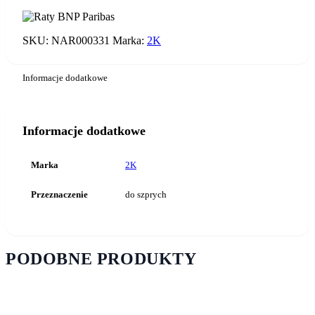
BT-
03A
DO
SZPRYCH
SKU:
NAR000331
Marka:
2K
OKRĄGŁY
Informacje dodatkowe
Informacje dodatkowe
Marka
2K
Przeznaczenie
do szprych
PODOBNE PRODUKTY