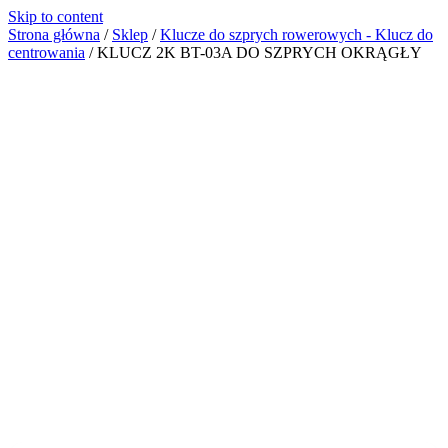
Skip to content
Strona główna
/
Sklep
/
Klucze do szprych rowerowych - Klucz do
centrowania
/
KLUCZ 2K BT-03A DO SZPRYCH OKRĄGŁY