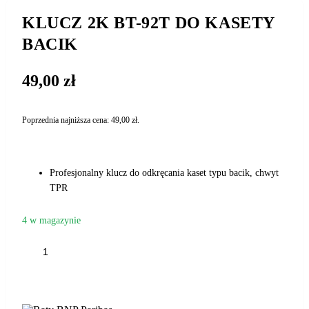
KLUCZ 2K BT-92T DO KASETY
BACIK
49,00
zł
Poprzednia najniższa cena:
49,00
zł
.
Profesjonalny klucz do odkręcania kaset typu bacik, chwyt
TPR
4 w magazynie
ilość
KLUCZ
2K
DODAJ DO KOSZYKA
BT-
92T