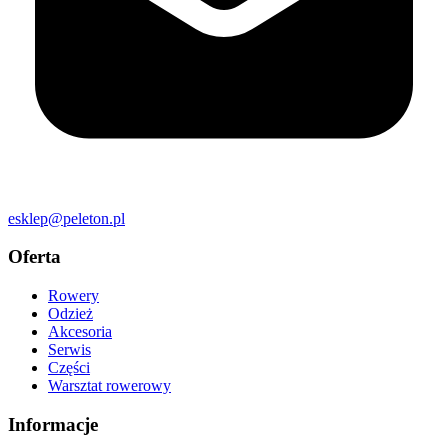
esklep@peleton.pl
Oferta
Rowery
Odzież
Akcesoria
Serwis
Części
Warsztat rowerowy
Informacje