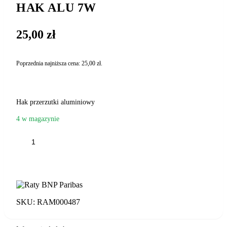
HAK ALU 7W
25,00
zł
Poprzednia najniższa cena:
25,00
zł
.
Hak przerzutki aluminiowy
4 w magazynie
ilość
HAK
ALU
DODAJ DO KOSZYKA
7W
SKU:
RAM000487