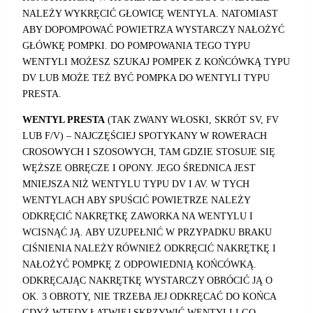
NALEŻY WYKRĘCIĆ GŁOWICĘ WENTYLA. NATOMIAST
ABY DOPOMPOWAĆ POWIETRZA WYSTARCZY NAŁOŻYĆ
GŁÓWKĘ POMPKI. DO POMPOWANIA TEGO TYPU
WENTYLI MOŻESZ SZUKAJ POMPEK Z KOŃCÓWKĄ TYPU
DV LUB MOŻE TEŻ BYĆ POMPKA DO WENTYLI TYPU
PRESTA.
WENTYL PRESTA
(TAK ZWANY WŁOSKI, SKRÓT SV, FV
LUB F/V) – NAJCZĘŚCIEJ SPOTYKANY W ROWERACH
CROSOWYCH I SZOSOWYCH, TAM GDZIE STOSUJE SIĘ
WĘŻSZE OBRĘCZE I OPONY. JEGO ŚREDNICA JEST
MNIEJSZA NIŻ WENTYLU TYPU DV I AV. W TYCH
WENTYLACH ABY SPUŚCIĆ POWIETRZE NALEŻY
ODKRĘCIĆ NAKRĘTKĘ ZAWORKA NA WENTYLU I
WCISNĄĆ JĄ. ABY UZUPEŁNIĆ W PRZYPADKU BRAKU
CIŚNIENIA NALEŻY RÓWNIEŻ ODKRĘCIĆ NAKRĘTKĘ I
NAŁOŻYĆ POMPKĘ Z ODPOWIEDNIĄ KOŃCÓWKĄ.
ODKRĘCAJĄC NAKRĘTKĘ WYSTARCZY OBRÓCIĆ JĄ O
OK. 3 OBROTY, NIE TRZEBA JEJ ODKRĘCAĆ DO KOŃCA
GDYŻ WTEDY ŁATWIEJ SKRZYWIĆ WENTYLI I GO