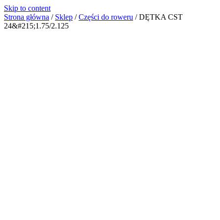
Skip to content
Strona główna
/
Sklep
/
Części do roweru
/
DĘTKA CST
24&#215;1.75/2.125