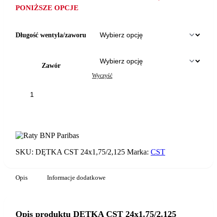
PONIŻSZE OPCJE
Długość wentyla/zaworu
Zawór
Wyczyść
ilość
DĘTKA
CST
DODAJ DO KOSZYKA
24x1.75/2.125
SKU:
DĘTKA CST 24x1,75/2,125
Marka:
CST
Opis
Informacje dodatkowe
Opis produktu DĘTKA CST 24x1.75/2.125