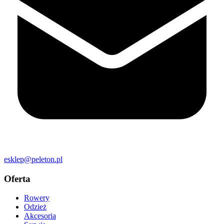
esklep@peleton.pl
Oferta
Rowery
Odzież
Akcesoria