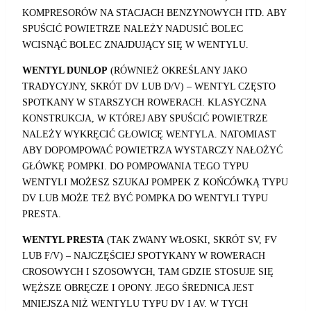
KOMPRESORÓW NA STACJACH BENZYNOWYCH ITD. ABY
SPUŚCIĆ POWIETRZE NALEŻY NADUSIĆ BOLEC
WCISNĄĆ BOLEC ZNAJDUJĄCY SIĘ W WENTYLU.
WENTYL DUNLOP
(RÓWNIEŻ OKREŚLANY JAKO
TRADYCYJNY, SKRÓT DV LUB D/V) – WENTYL CZĘSTO
SPOTKANY W STARSZYCH ROWERACH. KLASYCZNA
KONSTRUKCJA, W KTÓREJ ABY SPUŚCIĆ POWIETRZE
NALEŻY WYKRĘCIĆ GŁOWICĘ WENTYLA. NATOMIAST
ABY DOPOMPOWAĆ POWIETRZA WYSTARCZY NAŁOŻYĆ
GŁÓWKĘ POMPKI. DO POMPOWANIA TEGO TYPU
WENTYLI MOŻESZ SZUKAJ POMPEK Z KOŃCÓWKĄ TYPU
DV LUB MOŻE TEŻ BYĆ POMPKA DO WENTYLI TYPU
PRESTA.
WENTYL PRESTA
(TAK ZWANY WŁOSKI, SKRÓT SV, FV
LUB F/V) – NAJCZĘŚCIEJ SPOTYKANY W ROWERACH
CROSOWYCH I SZOSOWYCH, TAM GDZIE STOSUJE SIĘ
WĘŻSZE OBRĘCZE I OPONY. JEGO ŚREDNICA JEST
MNIEJSZA NIŻ WENTYLU TYPU DV I AV. W TYCH