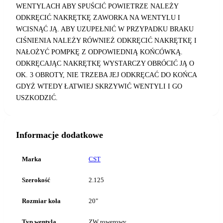
WENTYLACH ABY SPUŚCIĆ POWIETRZE NALEŻY
ODKRĘCIĆ NAKRĘTKĘ ZAWORKA NA WENTYLU I
WCISNĄĆ JĄ. ABY UZUPEŁNIĆ W PRZYPADKU BRAKU
CIŚNIENIA NALEŻY RÓWNIEŻ ODKRĘCIĆ NAKRĘTKĘ I
NAŁOŻYĆ POMPKĘ Z ODPOWIEDNIĄ KOŃCÓWKĄ.
ODKRĘCAJĄC NAKRĘTKĘ WYSTARCZY OBRÓCIĆ JĄ O
OK. 3 OBROTY, NIE TRZEBA JEJ ODKRĘCAĆ DO KOŃCA
GDYŻ WTEDY ŁATWIEJ SKRZYWIĆ WENTYLI I GO
USZKODZIĆ.
Informacje dodatkowe
Marka
CST
Szerokość
2.125
Rozmiar koła
20"
Typ wentyla
ZW rowerowy