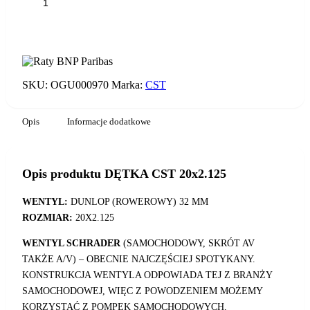
ilość
DĘTKA
CST
DODAJ DO KOSZYKA
20x2.125
SKU:
OGU000970
Marka:
CST
Opis
Informacje dodatkowe
Opis produktu DĘTKA CST 20x2.125
WENTYL:
DUNLOP (ROWEROWY) 32 MM
ROZMIAR:
20X2.125
WENTYL SCHRADER
(SAMOCHODOWY, SKRÓT AV
TAKŻE A/V) – OBECNIE NAJCZĘŚCIEJ SPOTYKANY.
KONSTRUKCJA WENTYLA ODPOWIADA TEJ Z BRANŻY
SAMOCHODOWEJ, WIĘC Z POWODZENIEM MOŻEMY
KORZYSTAĆ Z POMPEK SAMOCHODOWYCH,