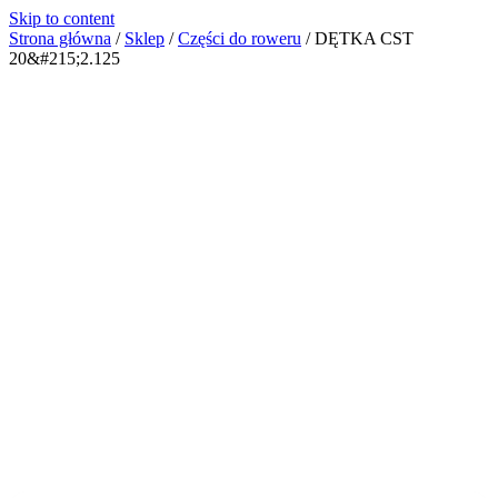
Skip to content
Strona główna
/
Sklep
/
Części do roweru
/
DĘTKA CST
20&#215;2.125