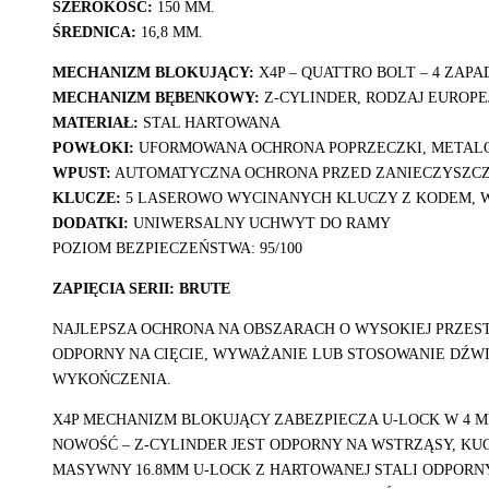
SZEROKOŚĆ:
150 MM.
ŚREDNICA:
16,8 MM.
MECHANIZM BLOKUJĄCY:
X4P – QUATTRO BOLT – 4 ZAP
MECHANIZM BĘBENKOWY:
Z-CYLINDER, RODZAJ EUROPE
MATERIAŁ:
STAL HARTOWANA
POWŁOKI:
UFORMOWANA OCHRONA POPRZECZKI, METAL
WPUST:
AUTOMATYCZNA OCHRONA PRZED ZANIECZYSZCZ
KLUCZE:
5 LASEROWO WYCINANYCH KLUCZY Z KODEM, W
DODATKI:
UNIWERSALNY UCHWYT DO RAMY
POZIOM BEZPIECZEŃSTWA: 95/100
ZAPIĘCIA SERII: BRUTE
NAJLEPSZA OCHRONA NA OBSZARACH O WYSOKIEJ PRZEST
ODPORNY NA CIĘCIE, WYWAŻANIE LUB STOSOWANIE DŹW
WYKOŃCZENIA.
X4P MECHANIZM BLOKUJĄCY ZABEZPIECZA U-LOCK W 4 M
NOWOŚĆ – Z-CYLINDER JEST ODPORNY NA WSTRZĄSY, KUC
MASYWNY 16.8MM U-LOCK Z HARTOWANEJ STALI ODPORNY