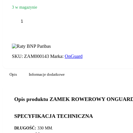
3 w magazynie
ilość
ZAMEK
ROWEROWY
ONGUARD
BRUTE
LS
8000
SKU:
ZAM000143
Marka:
OnGuard
U-
LOCK
Opis
Informacje dodatkowe
Opis produktu ZAMEK ROWEROWY ONGUARD 
SPECYFIKACJA TECHNICZNA
DŁUGOŚĆ:
330 MM.