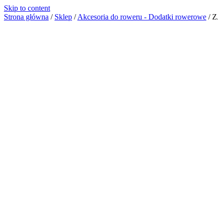
Skip to content
Strona główna
/
Sklep
/
Akcesoria do roweru - Dodatki rowerowe
/
Z