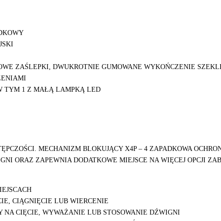
ADKOWY
JSKI
OWE ZAŚLEPKI, DWUKROTNIE GUMOWANE WYKOŃCZENIE SZEKL
ENIAMI
 TYM 1 Z MAŁĄ LAMPKĄ LED
ĘPCZOŚCI. MECHANIZM BLOKUJĄCY X4P – 4 ZAPADKOWA OCHRON
IGNI ORAZ ZAPEWNIA DODATKOWE MIEJSCE NA WIĘCEJ OPCJI Z
IEJSCACH
IE, CIĄGNIĘCIE LUB WIERCENIE
 NA CIĘCIE, WYWAŻANIE LUB STOSOWANIE DŹWIGNI