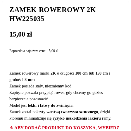
ZAMEK ROWEROWY 2K
HW225035
15,00
zł
Poprzednia najniższa cena:
15,00
zł
.
Zamek rowerowy marki
2K
o długości
100 cm
lub
150 cm
i
grubości
8 mm
.
Zamek posiada stały, niezmienny kod.
Zapięcie pozwala przypiąć rower, gdy chcemy go gdzieś
bezpiecznie pozostawić.
Model jest
lekki i łatwy do zwinięcia
.
Zamek został pokryty warstwą
tworzywa sztucznego
, dzięki
któremu minimalizuje się
ryzyko uszkodzenia lakieru
ramy.
⚠️ ABY DODAĆ PRODUKT DO KOSZYKA, WYBIERZ