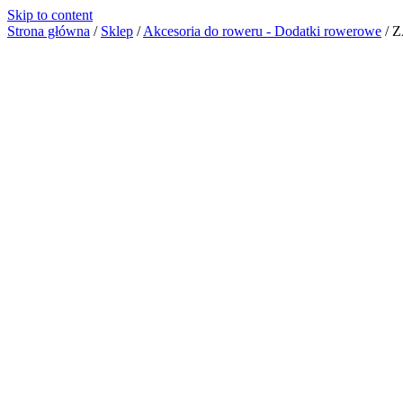
Skip to content
Strona główna
/
Sklep
/
Akcesoria do roweru - Dodatki rowerowe
/
Z