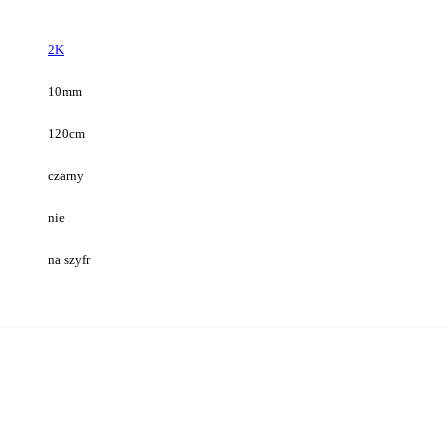
2K
10mm
120cm
czarny
nie
na szyfr