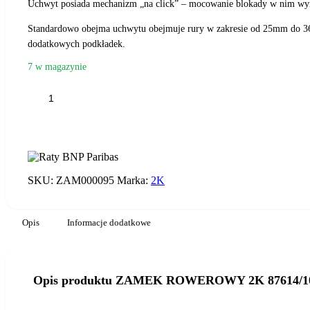
Uchwyt posiada mechanizm „na click” – mocowanie blokady w nim wymaga
Standardowo obejma uchwytu obejmuje rury w zakresie od 25mm do 36m
dodatkowych podkładek.
7 w magazynie
ilość
ZAMEK
ROWEROWY
2K
87614/10-
120
SZYFR
SKU:
ZAM000095
Marka:
2K
Opis
Informacje dodatkowe
Opis produktu ZAMEK ROWEROWY 2K 87614/1