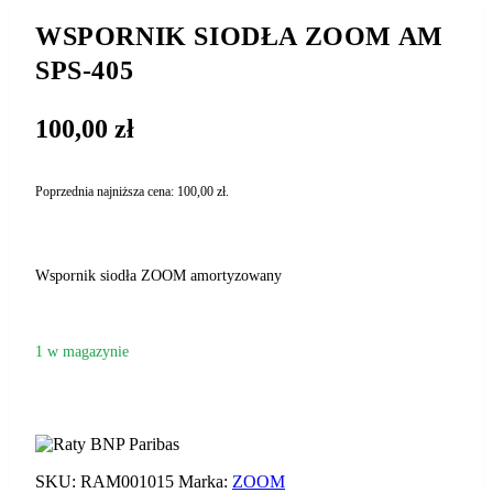
WSPORNIK SIODŁA ZOOM AM
SPS-405
100,00
zł
Poprzednia najniższa cena:
100,00
zł
.
Wspornik siodła ZOOM amortyzowany
1 w magazynie
DODAJ DO KOSZYKA
ilość
WSPORNIK
SIODŁA
ZOOM
SKU:
RAM001015
Marka:
ZOOM
AM