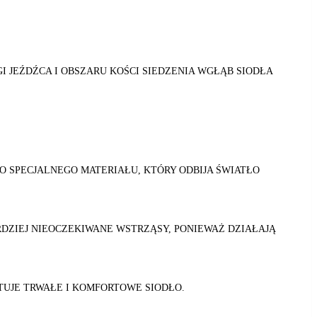
I JEŹDŹCA I OBSZARU KOŚCI SIEDZENIA WGŁĄB SIODŁA
O SPECJALNEGO MATERIAŁU, KTÓRY ODBIJA ŚWIATŁO
RDZIEJ NIEOCZEKIWANE WSTRZĄSY, PONIEWAŻ DZIAŁAJĄ
UJE TRWAŁE I KOMFORTOWE SIODŁO.