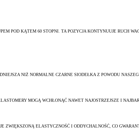
PEM POD KĄTEM 60 STOPNI. TA POZYCJA KONTYNUUJE RUCH WAG
DNIEJSZA NIŻ NORMALNE CZARNE SIODEŁKA Z POWODU NASZEG
Ę ELASTOMERY MOGĄ WCHŁONĄĆ NAWET NAJOSTRZEJSZE I NAJBA
JE ZWIĘKSZONĄ ELASTYCZNOŚĆ I ODDYCHALNOŚĆ, CO GWARANT