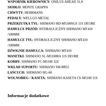
WSPORNIK KIEROWNICY:
ONILUS AHEAD 31,8
SIODŁO:
MONTE GRAPPA
CHWYTY:
HERRMANS
PEDAŁY:
WELLGO METAL
PRZERZUTKA TYŁ:
SHIMANO RD-M5100SGS 11S DEORE
HAMULCE PRZÓD:
HYDRAULICZNY SHIMANO MT410
/180MM
HAMULCE TYŁ:
HYDRAULICZNY SHIMANO MT410
/180MM
DŹWIGNIE HAMULCA:
SHIMANO MT410
MANETKI:
SHIMANO SL-M5100RA 11S DEORE
KORBY:
SHIMANO FC-M5100 32Z
WKŁAD SUPORTU:
SHIMANO SM-BB52
ŁAŃCUCH:
SHIMANO HG-60
WOLNOBIEG / KASETA:
SHIMANO KASETA CS-M5100 11S
Informacje dodatkowe