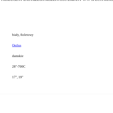
biały, fioletowy
Onilus
damskie
28"-700C
17", 19"