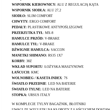
WSPORNIK KIEROWNICY:
ALU Z REGULACJĄ KĄTA
WSPORNIK SIODŁA:
ALU 27,2
SIODŁO:
SLIM COMFORT
CHWYTY:
ERGO COMFORT
PEDAŁY:
PLASTIKOWE ANTYPOŚLIZGOWE
PRZERZUTKA TYŁ
: MX-8
HAMULCE PRZÓD:
V-BRAKE
HAMULCE TYŁ:
V-BRAKE
DŹWIGNIE HAMULCA:
SACCON
MANETKI SHIMANO:
RS35 1X7
KORBY:
38Z
WKŁAD SUPORTU
: ŁOŻYSKA MASZYNOWE
ŁAŃCUCH:
KMC
WOLNOBIEG / KASETA INDEX
: 7S
ŚWIATŁO PRZEDNIE
: LED NA BATERIE
ŚWIATŁO TYLNE:
LED NA BATERIE
STOPKA:
URSUS ITALY
W KOMPLECIE TYLNY BAGAŻNIK, BŁOTNIKI
UWAGI ZE WZGLĘDU NA KŁOPOTY Z ŁAŃCUCHEM DOSTAW