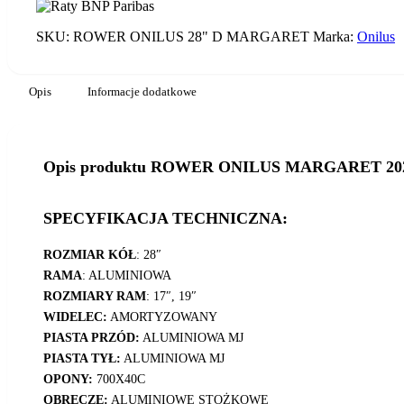
SKU:
ROWER ONILUS 28" D MARGARET
Marka:
Onilus
Opis
Informacje dodatkowe
Opis produktu ROWER ONILUS MARGARET 20
SPECYFIKACJA TECHNICZNA:
ROZMIAR KÓŁ
: 28″
RAMA
: ALUMINIOWA
ROZMIARY RAM
: 17″, 19″
WIDELEC:
AMORTYZOWANY
PIASTA PRZÓD:
ALUMINIOWA MJ
PIASTA TYŁ:
ALUMINIOWA MJ
OPONY:
700X40C
OBRĘCZE:
ALUMINIOWE STOŻKOWE