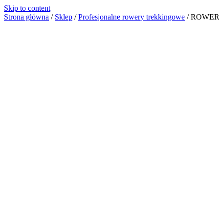
Skip to content
Strona główna
/
Sklep
/
Profesjonalne rowery trekkingowe
/
ROWER