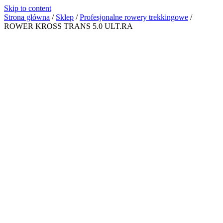
Skip to content
Strona główna
/
Sklep
/
Profesjonalne rowery trekkingowe
/
ROWER KROSS TRANS 5.0 ULT.RA