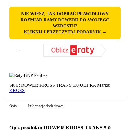
NIE WIESZ, JAK DOBRAĆ PRAWIDŁOWY
ROZMIAR RAMY ROWERU DO SWOJEGO
WZROSTU?
KLIKNIJ I PRZECZYTAJ PORADNIK →
ilość
ROWER
KROSS
DODAJ DO KOSZYKA
TRANS
5.0
ULT.RA
SKU:
ROWER KROSS TRANS 5.0 ULT.RA
Marka:
KROSS
Opis
Informacje dodatkowe
Opis produktu ROWER KROSS TRANS 5.0