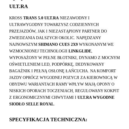
ULT.RA
KROSS
TRANS 5.0 ULT.RA
NIEZAWODNY I
ULTRAWYGODNY TOWARZYSZ CODZIENNYCH
PRZEJAZDÓW, JAK I NIEZASTĄPIONY PARTNER DO
ZWIEDZANIA DALSZYCH OKOLIC. NAPĘDZANY
NAJNOWSZYM
SHIMANO CUES 2X9
WYKONANYM WE
WZMOCNIONEJ TECHNOLOGII
LINKGLIDE
,
WYPOSAŻONY W PEŁNE BŁOTNIKI, DYNAMO Z MOCNYM
OŚWIETLENIEM LED, PODPÓRKĘ, DEDYKOWANY
BAGAŻNIK I PEŁNĄ OSŁONĘ ŁAŃCUCHA. NA KOMFORT
JAZDY OPRÓCZ WYGODNEJ POZYCJI ZA KIEROWNICĄ W
OBYDWU WARIANTACH RAMY WPŁYW MAJĄ OPONY O
NISKICH OPORACH TOCZENIACH, REGULOWANY KOKPIT
Z ERGONOMICZNYMI CHWYTAMI I
ULT.RA WYGODNE
SIODŁO SELLE ROYAL
.
SPECYFIKACJA TECHNICZNA: