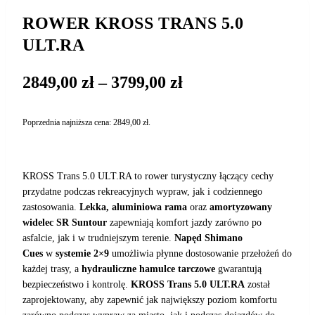
ROWER KROSS TRANS 5.0
ULT.RA
Zakres
2849,00
zł
–
3799,00
zł
cen:
od
Poprzednia najniższa cena:
2849,00
zł
.
2849,00 zł
do
3799,00 zł
KROSS Trans 5.0 ULT.RA to rower turystyczny łączący cechy
przydatne podczas rekreacyjnych wypraw, jak i codziennego
zastosowania.
Lekka, aluminiowa rama
oraz
amortyzowany
widelec SR Suntour
zapewniają komfort jazdy zarówno po
asfalcie, jak i w trudniejszym terenie.
Napęd Shimano
Cues
w
systemie 2×9
umożliwia płynne dostosowanie przełożeń do
każdej trasy, a
hydrauliczne hamulce tarczowe
gwarantują
bezpieczeństwo i kontrolę.
KROSS Trans 5.0 ULT.RA
został
zaprojektowany, aby zapewnić jak największy poziom komfortu