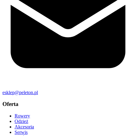
esklep@peleton.pl
Oferta
Rowery
Odzież
Akcesoria
Serwis