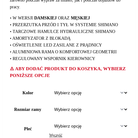
zarówno podczas wypraw za miasto, jak i podczas dojazdów do
pracy.
• W WERSJI
DAMSKIEJ
ORAZ
MĘSKIEJ
• PRZERZUTKA PRZÓD I TYŁ W SYSTEMIE SHIMANO
• TARCZOWE HAMULCE HYDRAULICZNE SHIMANO
• AMORTYZATOR Z BLOKADĄ
• OŚWIETLENIE LED ZASILANE Z PRĄDNICY
• ALUMINIOWA RAMA O KOMFORTOWEJ GEOMETRII
• REGULOWANY WSPORNIK KIEROWNICY
⚠️ ABY DODAĆ PRODUKT DO KOSZYKA, WYBIERZ
PONIŻSZE OPCJE
Kolor
Rozmiar ramy
Płeć
Wyczyść