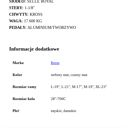
SIODŁO:
SELLE ROYAL
STERY:
1-1/8″
CHWYTY:
KROSS
WAGA:
17.600 KG
PEDAŁY:
ALUMINIUM/TWORZYWO
Informacje dodatkowe
Marka
Kross
Kolor
srebrny mat, czarny mat
Rozmiar ramy
L-19", L-21", M-17", M-19", XL-23"
Rozmiar koła
28"-700C
Płeć
męskie, damskie