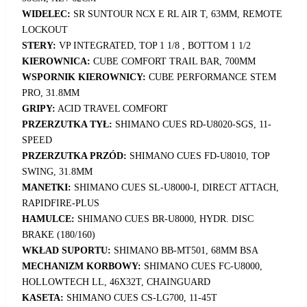
WIDELEC:
SR SUNTOUR NCX E RL AIR T, 63MM, REMOTE
LOCKOUT
STERY:
VP INTEGRATED, TOP 1 1/8 , BOTTOM 1 1/2
KIEROWNICA:
CUBE COMFORT TRAIL BAR, 700MM
WSPORNIK KIEROWNICY:
CUBE PERFORMANCE STEM
PRO, 31.8MM
GRIPY:
ACID TRAVEL COMFORT
PRZERZUTKA TYŁ:
SHIMANO CUES RD-U8020-SGS, 11-
SPEED
PRZERZUTKA PRZÓD:
SHIMANO CUES FD-U8010, TOP
SWING, 31.8MM
MANETKI:
SHIMANO CUES SL-U8000-I, DIRECT ATTACH,
RAPIDFIRE-PLUS
HAMULCE:
SHIMANO CUES BR-U8000, HYDR. DISC
BRAKE (180/160)
WKŁAD SUPORTU:
SHIMANO BB-MT501, 68MM BSA
MECHANIZM KORBOWY:
SHIMANO CUES FC-U8000,
HOLLOWTECH LL, 46X32T, CHAINGUARD
KASETA:
SHIMANO CUES CS-LG700, 11-45T