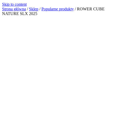
Skip to content
Strona główna
/
Sklep
/
Popularne produkty
/
ROWER CUBE
NATURE SLX 2025