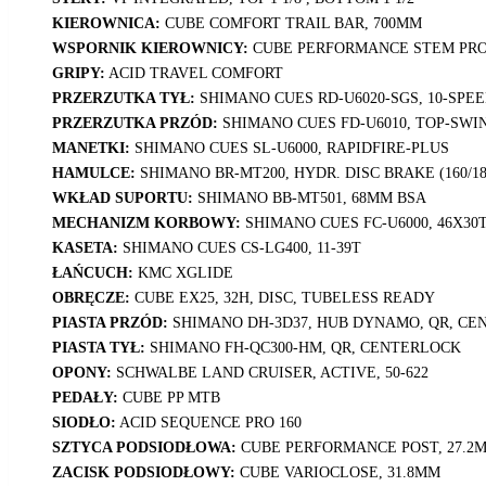
KIEROWNICA:
CUBE COMFORT TRAIL BAR, 700MM
WSPORNIK KIEROWNICY:
CUBE PERFORMANCE STEM PRO
GRIPY:
ACID TRAVEL COMFORT
PRZERZUTKA TYŁ:
SHIMANO CUES RD-U6020-SGS, 10-SPE
PRZERZUTKA PRZÓD:
SHIMANO CUES FD-U6010, TOP-SWIN
MANETKI:
SHIMANO CUES SL-U6000, RAPIDFIRE-PLUS
HAMULCE:
SHIMANO BR-MT200, HYDR. DISC BRAKE (160/18
WKŁAD SUPORTU:
SHIMANO BB-MT501, 68MM BSA
MECHANIZM KORBOWY:
SHIMANO CUES FC-U6000, 46X30
KASETA:
SHIMANO CUES CS-LG400, 11-39T
ŁAŃCUCH:
KMC XGLIDE
OBRĘCZE:
CUBE EX25, 32H, DISC, TUBELESS READY
PIASTA PRZÓD:
SHIMANO DH-3D37, HUB DYNAMO, QR, C
PIASTA TYŁ:
SHIMANO FH-QC300-HM, QR, CENTERLOCK
OPONY:
SCHWALBE LAND CRUISER, ACTIVE, 50-622
PEDAŁY:
CUBE PP MTB
SIODŁO:
ACID SEQUENCE PRO 160
SZTYCA PODSIODŁOWA:
CUBE PERFORMANCE POST, 27.2
ZACISK PODSIODŁOWY:
CUBE VARIOCLOSE, 31.8MM