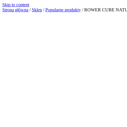
Skip to content
Strona główna
/
Sklep
/
Popularne produkty
/
ROWER CUBE NATU