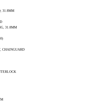
, 31.8MM
ED
G, 31.8MM
0)
T, CHAINGUARD
ENTERLOCK
MM