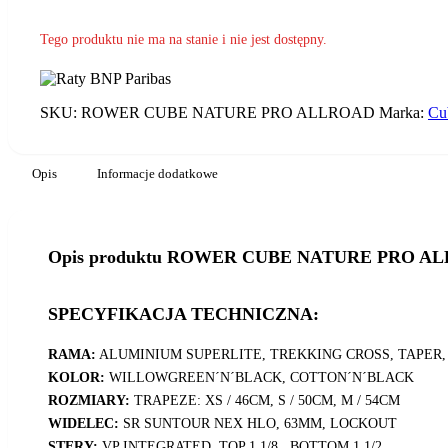
Tego produktu nie ma na stanie i nie jest dostępny.
SKU:
ROWER CUBE NATURE PRO ALLROAD
Marka:
Cu
Opis
Informacje dodatkowe
Opis produktu ROWER CUBE NATURE PRO AL
SPECYFIKACJA TECHNICZNA:
RAMA:
ALUMINIUM SUPERLITE, TREKKING CROSS, TAPER
KOLOR:
WILLOWGREEN´N´BLACK, COTTON´N´BLACK
ROZMIARY:
TRAPEZE: XS / 46CM, S / 50CM, M / 54CM
WIDELEC:
SR SUNTOUR NEX HLO, 63MM, LOCKOUT
STERY:
VP INTEGRATED, TOP 1 1/8 , BOTTOM 1 1/2