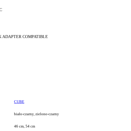
C
NK ADAPTER COMPATIBLE
CUBE
biało-czarny, zielono-czarny
46 cm, 54 cm