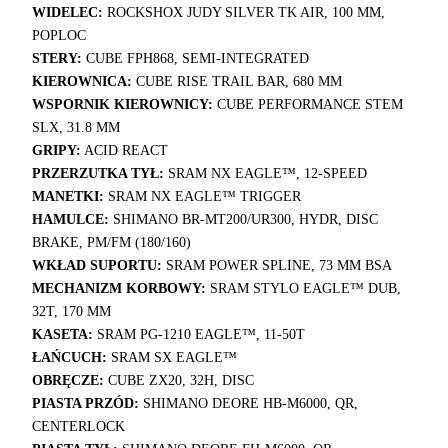
WIDELEC:
ROCKSHOX JUDY SILVER TK AIR, 100 MM,
POPLOC
STERY:
CUBE FPH868, SEMI-INTEGRATED
KIEROWNICA:
CUBE RISE TRAIL BAR, 680 MM
WSPORNIK KIEROWNICY:
CUBE PERFORMANCE STEM
SLX, 31.8 MM
GRIPY:
ACID REACT
PRZERZUTKA TYŁ:
SRAM NX EAGLE™, 12-SPEED
MANETKI:
SRAM NX EAGLE™ TRIGGER
HAMULCE:
SHIMANO BR-MT200/UR300, HYDR, DISC
BRAKE, PM/FM (180/160)
WKŁAD SUPORTU:
SRAM POWER SPLINE, 73 MM BSA
MECHANIZM KORBOWY:
SRAM STYLO EAGLE™ DUB,
32T, 170 MM
KASETA:
SRAM PG-1210 EAGLE™, 11-50T
ŁAŃCUCH:
SRAM SX EAGLE™
OBRĘCZE:
CUBE ZX20, 32H, DISC
PIASTA PRZÓD:
SHIMANO DEORE HB-M6000, QR,
CENTERLOCK