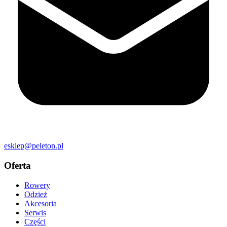
esklep@peleton.pl
Oferta
Rowery
Odzież
Akcesoria
Serwis
Części