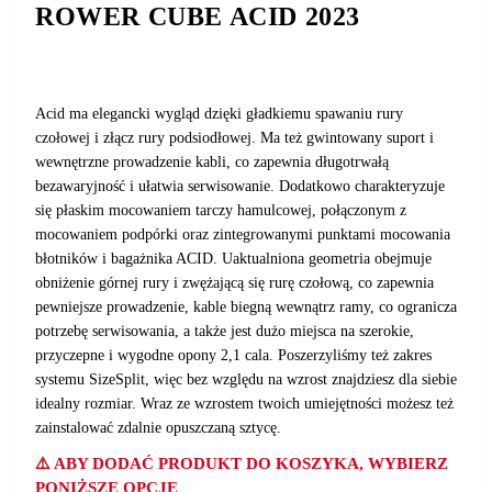
ROWER CUBE ACID 2023
Acid ma elegancki wygląd dzięki gładkiemu spawaniu rury
czołowej i złącz rury podsiodłowej. Ma też gwintowany suport i
wewnętrzne prowadzenie kabli, co zapewnia długotrwałą
bezawaryjność i ułatwia serwisowanie. Dodatkowo charakteryzuje
się płaskim mocowaniem tarczy hamulcowej, połączonym z
mocowaniem podpórki oraz zintegrowanymi punktami mocowania
błotników i bagażnika ACID. Uaktualniona geometria obejmuje
obniżenie górnej rury i zwężającą się rurę czołową, co zapewnia
pewniejsze prowadzenie, kable biegną wewnątrz ramy, co ogranicza
potrzebę serwisowania, a także jest dużo miejsca na szerokie,
przyczepne i wygodne opony 2,1 cala. Poszerzyliśmy też zakres
systemu SizeSplit, więc bez względu na wzrost znajdziesz dla siebie
idealny rozmiar. Wraz ze wzrostem twoich umiejętności możesz też
zainstalować zdalnie opuszczaną sztycę.
⚠️ ABY DODAĆ PRODUKT DO KOSZYKA, WYBIERZ
PONIŻSZE OPCJE