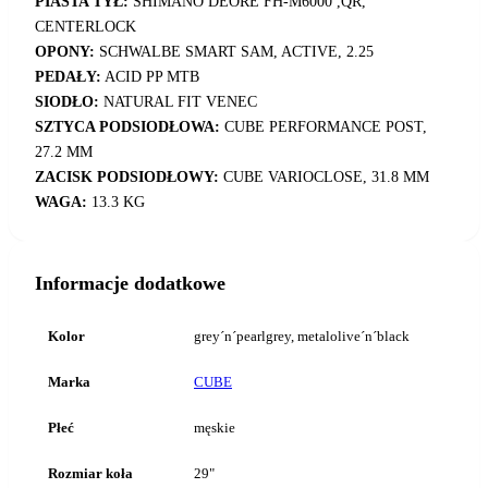
PIASTA TYŁ:
SHIMANO DEORE FH-M6000 ,QR,
CENTERLOCK
OPONY:
SCHWALBE SMART SAM, ACTIVE, 2.25
PEDAŁY:
ACID PP MTB
SIODŁO:
NATURAL FIT VENEC
SZTYCA PODSIODŁOWA:
CUBE PERFORMANCE POST,
27.2 MM
ZACISK PODSIODŁOWY:
CUBE VARIOCLOSE, 31.8 MM
WAGA:
13.3 KG
Informacje dodatkowe
Kolor
grey´n´pearlgrey, metalolive´n´black
Marka
CUBE
Płeć
męskie
Rozmiar koła
29"