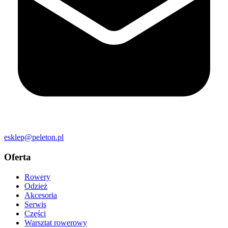
esklep@peleton.pl
Oferta
Rowery
Odzież
Akcesoria
Serwis
Części
Warsztat rowerowy