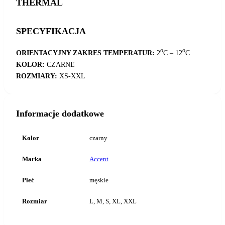
THERMAL
SPECYFIKACJA
o
o
ORIENTACYJNY ZAKRES TEMPERATUR:
2
C – 12
C
KOLOR:
CZARNE
ROZMIARY:
XS-XXL
Informacje dodatkowe
Kolor
czarny
Marka
Accent
Płeć
męskie
Rozmiar
L, M, S, XL, XXL