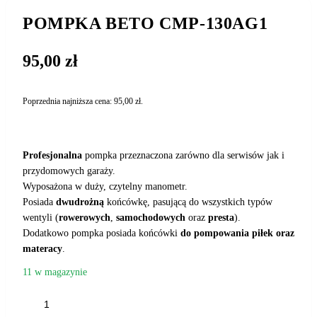
POMPKA BETO CMP-130AG1
95,00
zł
Poprzednia najniższa cena:
95,00
zł
.
Profesjonalna
pompka przeznaczona zarówno dla serwisów jak i
przydomowych garaży.
Wyposażona w duży, czytelny manometr.
Posiada
dwudrożną
końcówkę, pasującą do wszystkich typów
wentyli (
rowerowych
,
samochodowych
oraz
presta
).
Dodatkowo pompka posiada końcówki
do pompowania piłek oraz
materacy
.
11 w magazynie
ilość