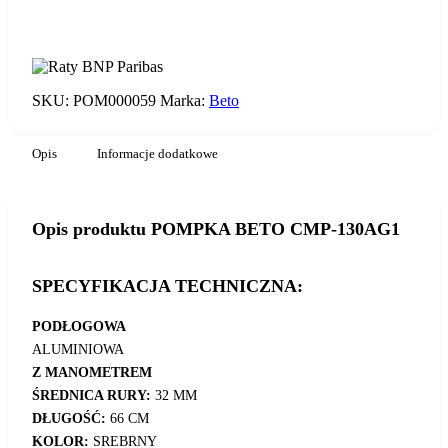
POMPKA
BETO
DODAJ DO KOSZYKA
CMP-
130AG1
SKU:
POM000059
Marka:
Beto
Opis
Informacje dodatkowe
Opis produktu POMPKA BETO CMP-130AG1
SPECYFIKACJA TECHNICZNA:
PODŁOGOWA
ALUMINIOWA
Z MANOMETREM
ŚREDNICA RURY:
32 MM
DŁUGOŚĆ:
66 CM
KOLOR:
SREBRNY