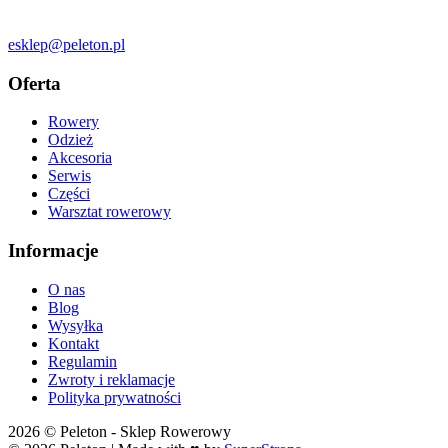
esklep@peleton.pl
Oferta
Rowery
Odzież
Akcesoria
Serwis
Części
Warsztat rowerowy
Informacje
O nas
Blog
Wysyłka
Kontakt
Regulamin
Zwroty i reklamacje
Polityka prywatności
2026 © Peleton - Sklep Rowerowy