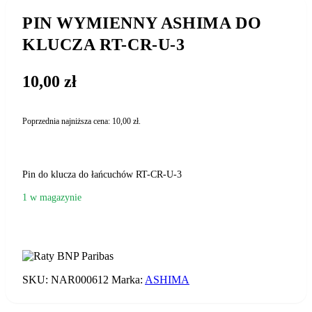
PIN WYMIENNY ASHIMA DO
KLUCZA RT-CR-U-3
10,00
zł
Poprzednia najniższa cena:
10,00
zł
.
Pin do klucza do łańcuchów RT-CR-U-3
1 w magazynie
DODAJ DO KOSZYKA
ilość
PIN
WYMIENNY
ASHIMA
SKU:
NAR000612
Marka:
ASHIMA
DO
KLUCZA
RT-