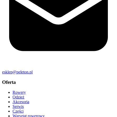
esklep@peleton.pl
Oferta
Rowery
Odzież
Akcesoria
Serwis
Części
Warsztat rowerowy