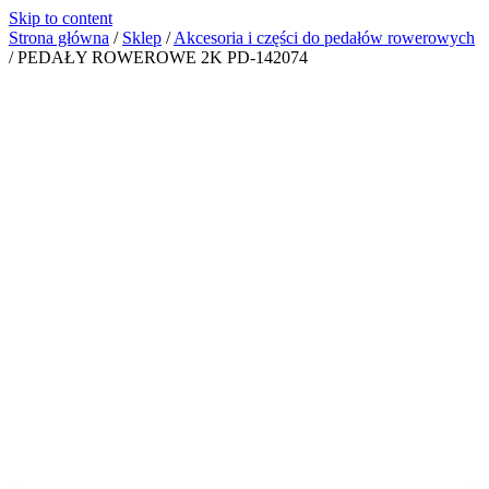
Skip to content
Strona główna
/
Sklep
/
Akcesoria i części do pedałów rowerowych
/
PEDAŁY ROWEROWE 2K PD-142074