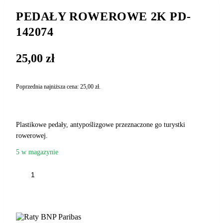
PEDAŁY ROWEROWE 2K PD-
142074
25,00
zł
Poprzednia najniższa cena:
25,00
zł
.
Plastikowe pedały, antypoślizgowe przeznaczone go turystki
rowerowej.
5 w magazynie
ilość
PEDAŁY
ROWEROWE
DODAJ DO KOSZYKA
2K
PD-