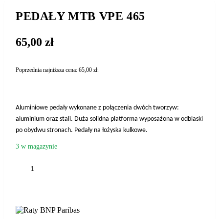
PEDAŁY MTB VPE 465
65,00
zł
Poprzednia najniższa cena:
65,00
zł
.
Aluminiowe pedały wykonane z połączenia dwóch tworzyw:
aluminium oraz stali. Duża solidna platforma wyposażona w odblaski
po obydwu stronach. Pedały na łożyska kulkowe.
3 w magazynie
ilość
PEDAŁY
MTB
DODAJ DO KOSZYKA
VPE
465