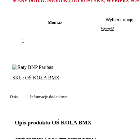
⚠️ ABY DODAĆ PRODUKT DO KOSZYKA, WYBIERZ PON
Montaż
Wyczyść
ilość
OŚ
KOŁA
BMX
SKU:
OŚ KOŁA BMX
Opis
Informacje dodatkowe
Opis produktu OŚ KOŁA BMX