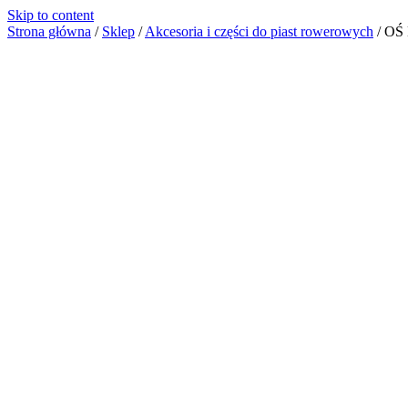
Skip to content
Strona główna
/
Sklep
/
Akcesoria i części do piast rowerowych
/
OŚ