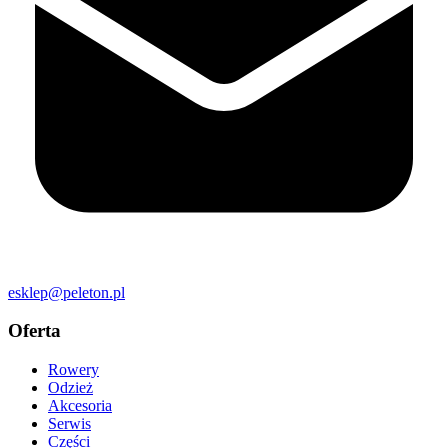
esklep@peleton.pl
Oferta
Rowery
Odzież
Akcesoria
Serwis
Części