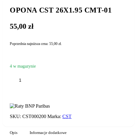
OPONA CST 26X1.95 CMT-01
55,00
zł
Poprzednia najniższa cena:
55,00
zł
.
4 w magazynie
ilość
OPONA
CST
DODAJ DO KOSZYKA
26X1.95
CMT-
01
SKU:
CST000200
Marka:
CST
Opis
Informacje dodatkowe