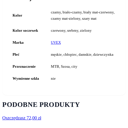
czarny, biało-czarny, biały mat-czerwony,
Kolor
czarny mat-zielony, szary mat
Kolor soczewek
czerwony, srebrny, zielony
Marka
UVEX
Płeć
męskie, chłopiec, damskie, dziewczynka
Przeznaczenie
MTB, Szosa, city
Wymienne szkła
nie
PODOBNE PRODUKTY
Oszczędzasz
72,00
zł