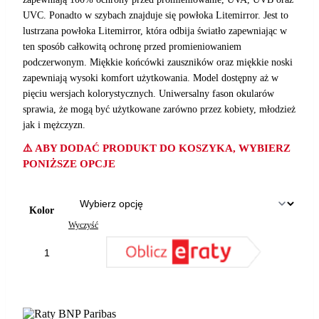
UVC. Ponadto w szybach znajduje się powłoka Litemirror. Jest to
lustrzana powłoka Litemirror, która odbija światło zapewniając w
ten sposób całkowitą ochronę przed promieniowaniem
podczerwonym. Miękkie końcówki zauszników oraz miękkie noski
zapewniają wysoki komfort użytkowania. Model dostępny aż w
pięciu wersjach kolorystycznych. Uniwersalny fason okularów
sprawia, że mogą być użytkowane zarówno przez kobiety, młodzież
jak i mężczyzn.
⚠️ ABY DODAĆ PRODUKT DO KOSZYKA, WYBIERZ
PONIŻSZE OPCJE
Kolor
Wyczyść
ilość
OKULARY
UVEX
DODAJ DO KOSZYKA
SPORTSTYLE
215