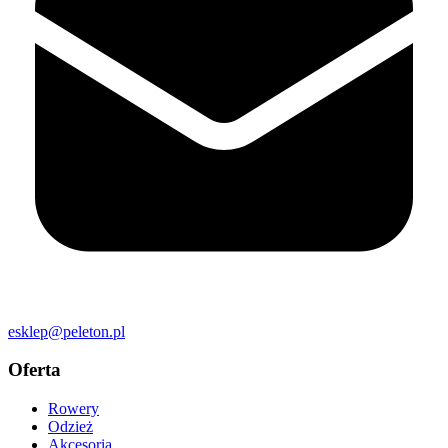
esklep@peleton.pl
Oferta
Rowery
Odzież
Akcesoria