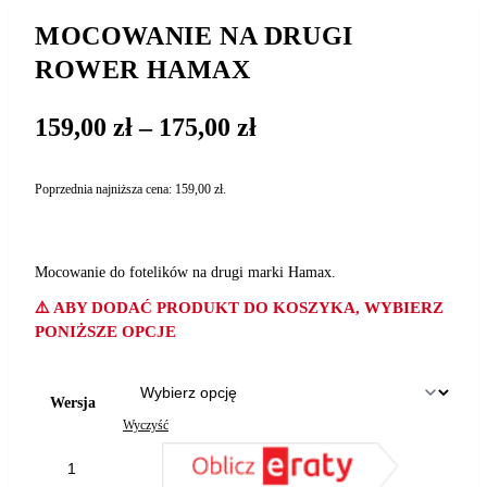
MOCOWANIE NA DRUGI
ROWER HAMAX
Zakres
159,00
zł
–
175,00
zł
cen:
od
Poprzednia najniższa cena:
159,00
zł
.
159,00 zł
do
175,00 zł
Mocowanie do fotelików na drugi marki Hamax.
⚠️ ABY DODAĆ PRODUKT DO KOSZYKA, WYBIERZ
PONIŻSZE OPCJE
Wersja
Wyczyść
ilość