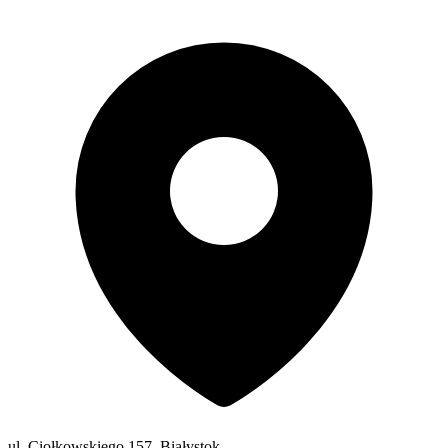
ul. Ciołkowskiego 157, Białystok