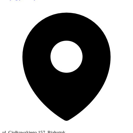
ul. Ciołkowskiego 157, Białystok