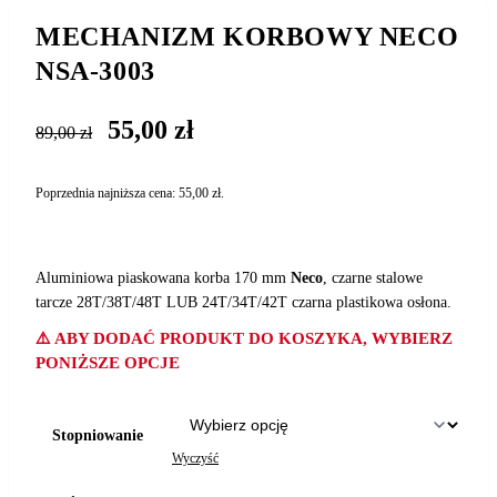
MECHANIZM KORBOWY NECO
NSA-3003
Pierwotna
Aktualna
55,00
zł
89,00
zł
cena
cena
wynosiła:
wynosi:
Poprzednia najniższa cena:
55,00
zł
.
89,00 zł.
55,00 zł.
Aluminiowa piaskowana korba 170 mm
Neco
, czarne stalowe
tarcze 28T/38T/48T LUB 24T/34T/42T czarna plastikowa osłona.
⚠️ ABY DODAĆ PRODUKT DO KOSZYKA, WYBIERZ
PONIŻSZE OPCJE
Stopniowanie
Wyczyść