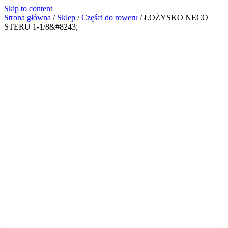
Skip to content
Strona główna
/
Sklep
/
Części do roweru
/
ŁOŻYSKO NECO
STERU 1-1/8&#8243;