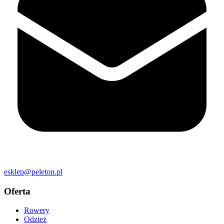
esklep@peleton.pl
Oferta
Rowery
Odzież