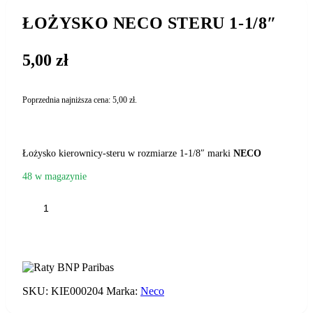
ŁOŻYSKO NECO STERU 1-1/8″
5,00
zł
Poprzednia najniższa cena:
5,00
zł
.
Łożysko kierownicy-steru w rozmiarze 1-1/8″ marki
NECO
48 w magazynie
ilość
ŁOŻYSKO
NECO
DODAJ DO KOSZYKA
STERU
1-
1/8"
SKU:
KIE000204
Marka:
Neco