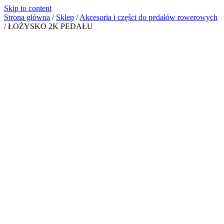
Skip to content
Strona główna
/
Sklep
/
Akcesoria i części do pedałów rowerowych
/
ŁOŻYSKO 2K PEDAŁU