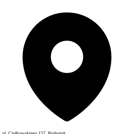
ul. Ciołkowskiego 157, Białystok