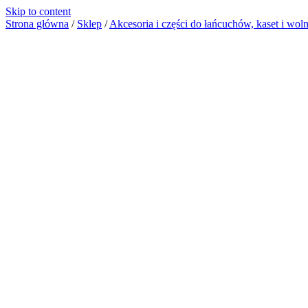
Skip to content
Strona główna
/
Sklep
/
Akcesoria i części do łańcuchów, kaset i wo