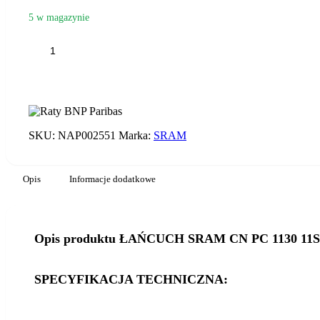
5 w magazynie
ilość
ŁAŃCUCH
SRAM
CN
PC
1130
11SPED
SKU:
NAP002551
Marka:
SRAM
Opis
Informacje dodatkowe
Opis produktu ŁAŃCUCH SRAM CN PC 1130 11
SPECYFIKACJA TECHNICZNA: