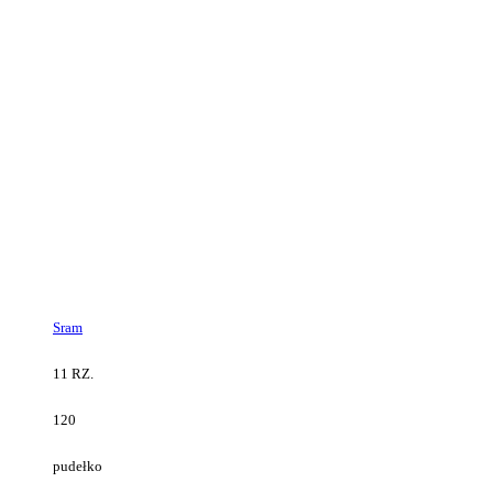
Sram
11 RZ.
120
pudełko